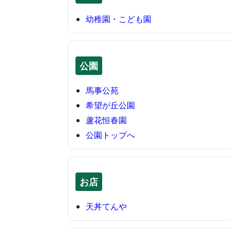
幼稚園・こども園
公園
馬事公苑
希望が丘公園
蘆花恒春園
公園トップへ
お店
天丼てんや