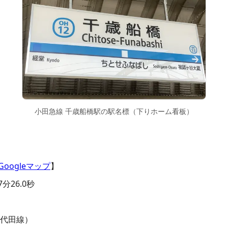
小田急線 千歳船橋駅の駅名標（下りホーム看板）
Googleマップ
】
分26.0秒
）
千代田線）